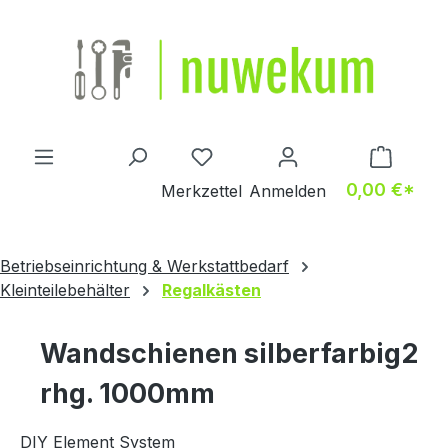
Zum Hauptinhalt springen
Du hast 0 Produkte auf dem M
0,00 €*
Merkzettel
Anmelden
Betriebseinrichtung & Werkstattbedarf
Kleinteilebehälter
Regalkästen
Wandschienen silberfarbig2
rhg. 1000mm
DIY Element System