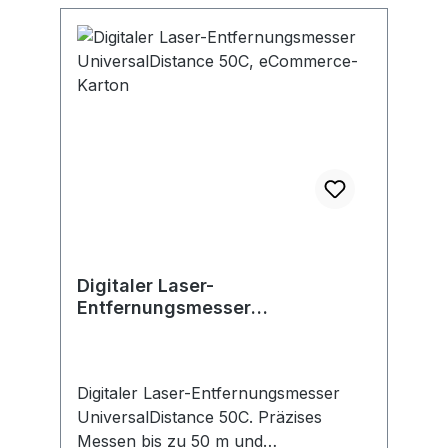
und min/max-Messungen integriert.
Produkt mit
Nachhaltigkeitsmerkmalen, weitere
Informationen siehe unten. 2 x
Batterie 1,5V LR03 (AAA).
Aufbewahrungshülle. eCommerce-
Karton
Digitaler Laser-
Entfernungsmesser
UniversalDistance 50C,
eCommerce-Karton
Digitaler Laser-Entfernungsmesser
UniversalDistance 50C. Präzises
Messen bis zu 50 m und