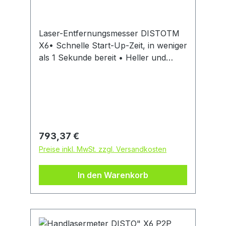
Laser-Entfernungsmesser DISTOTM
X6• Schnelle Start-Up-Zeit, in weniger
als 1 Sekunde bereit • Heller und
klarer 2,8 Zoll Touchscreen mit
kratzfestem Glas • DIST-Taste an der
Seite für noch intuitivere Messungen •
Messungen auslösen mittels Gesten •
Messen im Bild Funktion • Speicher
für 300 Berichte und 1000 3D
Regulärer Preis:
793,37 €
Messpunkte • Datenübertragung über
Preise inkl. MwSt. zzgl. Versandkosten
Bluetooth® mit simulierter Tastatur ,
kompatibel mit Disto Plan App • IP65
In den Warenkorb
strahlwassergeschützt und staubdicht
• Sturzfest bis zu 2m Höhe •
Fotodokumentation Lieferung: Mit
Ladekabel, Handschlaufe,