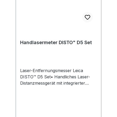
Kurzanleitung und TascheHersteller:
Leica Geosystems GmbH Vertrieb,
Parkring 3, 85748 Garching, DE,
+49891498100, Igs.germany@leica-
geosystems.com
Handlasermeter DISTO" D5 Set
Laser-Entfernungsmesser Leica
DISTO™ D5 Set• Handliches Laser-
Distanzmessgerät mit integrierter
Bluetooth® -Smart-Technologie • X-
Range Power Technologie • Smart
Horizontal Mode: Messen über
Hindernisse • Schnelle Start-up-Zeit
von unter einer Sekunde •