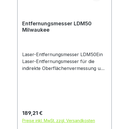
Entfernungsmesser LDM50
Milwaukee
Laser-Entfernungsmesser LDM50Ein
Laser-Entfernungsmesser für die
indirekte Oberflächenvermessung und
das Messen von
Länge/Fläche/Volumen. Mit
automatischer Abschaltfunktion und
Batteriewarnsignal bei niedrigem
Ladestand. Produkteigenschaften: •
Praktische Einhandbedienung •
Regulärer Preis:
189,21 €
Min/Max-Messung und
Preise inkl. MwSt. zzgl. Versandkosten
Dauermessung (Tracking) •