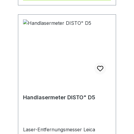
Design mit Softgrip • IP 54: staub-
und spritzwassergeschützt
Lieferumfang : Mit 2 AAA Batterien,
Gürteltasche, Handschlaufe,
Kurzanleitung.Hersteller: Leica
Geosystems GmbH Vertrieb, Parkring
3, 85748 Garching, DE,
+49891498100, Igs.germany@leica-
geosystems.com
Handlasermeter DISTO" D5
Laser-Entfernungsmesser Leica