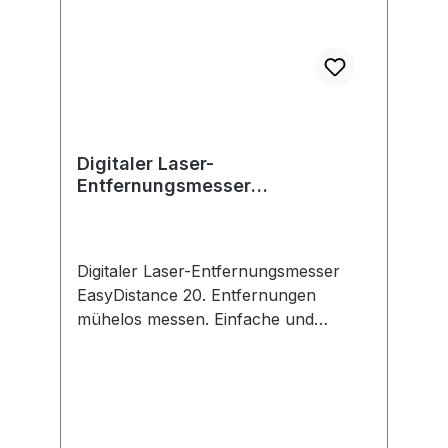
Digitaler Laser-
Entfernungsmesser
EasyDistance 20, eCommerce-
Karton
Digitaler Laser-Entfernungsmesser
EasyDistance 20. Entfernungen
mühelos messen. Einfache und
genaue Entfernungsmessung bis 20
Meter mit nur einem Klick. Einfache
und intuitive Bedienung mit nur einer
Taste. Mühelos ablesbare Messwerte
dank hochwertigem, kontrastreichem