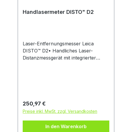
Handlasermeter DISTO" D2
Laser-Entfernungsmesser Leica
DISTO™ D2• Handliches Laser-
Distanzmessgerät mit integrierter
Bluetooth®-Smart-Technologie • Mit
7 Messmodi • X-Range Power
Technologie • Mit Displaybeleuchtung
und gratis Windows-Software •
Kostenlose App für iOS und Android •
Geeignet zur Distanz- und
Regulärer Preis:
250,97 €
Dauermessung, zur
Preise inkl. MwSt. zzgl. Versandkosten
Flächenberechnung und Bestimmung
indirekter Höhen und Weiten •
In den Warenkorb
Ergonomisches und kompaktes