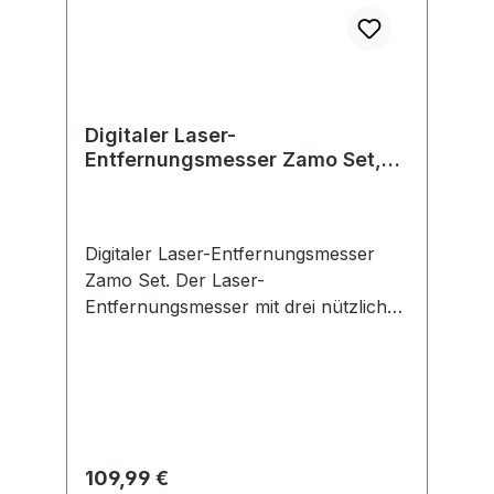
Karton
Digitaler Laser-
Entfernungsmesser Zamo Set,
eCommerce-Karton
Digitaler Laser-Entfernungsmesser
Zamo Set. Der Laser-
Entfernungsmesser mit drei nützlichen
Aufsätzen macht das Messen einfach
leicht. Leichte und genaue
Entfernungsmessung bis zu 25 Meter
und Flächenberechnung. Mehr
Messfunktionalität mit Linien-, Rad-
und Band-Aufsatz. Speichert die
Regulärer Preis:
109,99 €
letzten 10 Mess- und Rechenwerte.