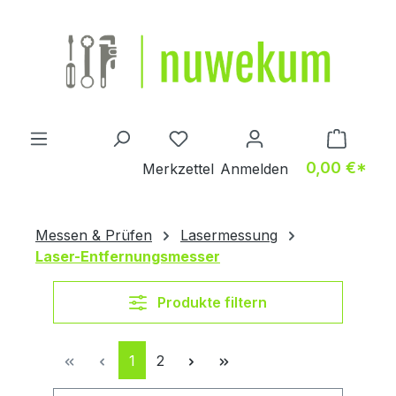
Zum Hauptinhalt springen
Du hast 0 Produkte auf dem M
0,00 €*
Merkzettel
Anmelden
Messen & Prüfen
Lasermessung
Laser-Entfernungsmesser
Produkte filtern
Seite
Seite
1
2