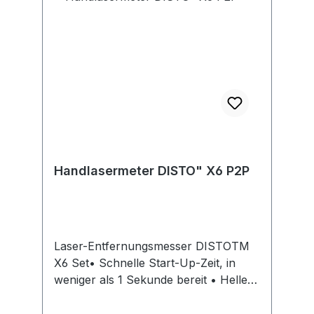
Kurzanleitung und Tasche.Hersteller:
Leica Geosystems GmbH Vertrieb,
Parkring 3, 85748 Garching, DE,
+49891498100, Igs.germany@leica-
geosystems.com
Handlasermeter DISTO" X6 P2P
Laser-Entfernungsmesser DISTOTM
X6 Set• Schnelle Start-Up-Zeit, in
weniger als 1 Sekunde bereit • Heller
und klarer 2,8 Zoll Touchscreen mit
kratzfestem Glas • DIST-Taste an der