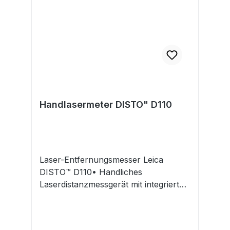
Handlasermeter DISTO" D110
Laser-Entfernungsmesser Leica
DISTO™ D110• Handliches
Laserdistanzmessgerät mit integrierter
Bluetooth® Smart Technologie •
Zusätzlich ausgestattet mit
Displaybeleuchtung • X-Range Power