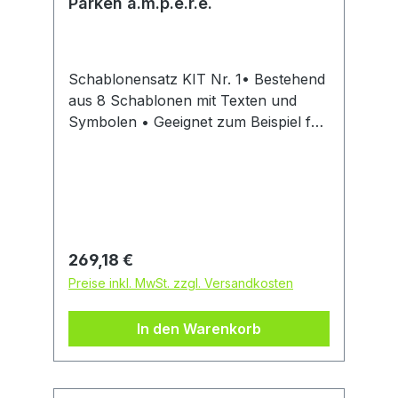
Parken a.m.p.e.r.e.
Schablonensatz KIT Nr. 1• Bestehend
aus 8 Schablonen mit Texten und
Symbolen • Geeignet zum Beispiel für
Firmengelände • Aus geöltem,
verstärktem Spezialkarton •
Hochwertige Qualität • Mehrfach
wiederverwendbar Inhalt:
Einfahrt/Ausfahrt, Parkplatz,
Reserviert, Besucher, Stop,
Regulärer Preis:
269,18 €
Behindertensymbol, 2
Preise inkl. MwSt. zzgl. Versandkosten
PfeilkombinationenHersteller:
A.M.P.E.R.E Deutschland GmbH, Emil-
In den Warenkorb
v.-Behring-Str. 7-9, 63128
Dietzenbach, DE, +496074696680,
vertrieb@amperesystem.com