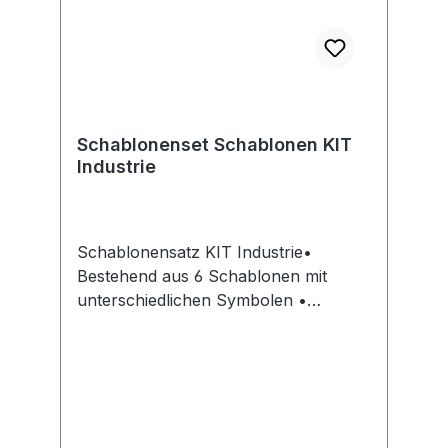
Schablonenset Schablonen KIT
Industrie
Schablonensatz KIT Industrie•
Bestehend aus 6 Schablonen mit
unterschiedlichen Symbolen •
Geeignet zum Beispiel für
Firmengelände • Aus geöltem,
verstärktem Spezialkarton •
Hochwertige Qualität • Mehrfach
wiederverwendbar Inhalt:
Gabelstaplerfahrer, Pfeil, Laufweg,