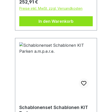
Regulärer Preis:
252,91 €
Fußgänger, Markierungen,
Preise inkl. MwSt. zzgl. Versandkosten
SammelstelleHersteller: A.M.P.E.R.E
Deutschland GmbH, Emil-v.-Behring-
In den Warenkorb
Str. 7-9, 63128 Dietzenbach, DE,
+496074696680,
vertrieb@amperesystem.com
Schablonenset Schablonen KIT