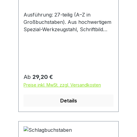
Ausführung: 27-teilig (A–Z in
Großbuchstaben). Aus hochwertigem
Spezial-Werkzeugstahl, Schriftbild
nach DIN 1451. Anwendung: Zum
Beschriften und Kennzeichnen von
Werkstücken. Seidenglanz matt, mit
Festigkeit 600–800 N/mm². In
Kunststoffbox, mit abnehmbarem
Deckel.
Regulärer Preis:
Ab
29,20 €
Preise inkl. MwSt. zzgl. Versandkosten
Details