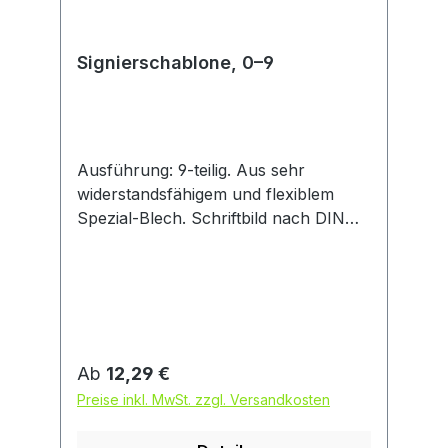
Signierschablone, 0–9
Ausführung: 9-teilig. Aus sehr
widerstandsfähigem und flexiblem
Spezial-Blech. Schriftbild nach DIN
1451. Mit Anlegeecke. Anwendung:
Zum Markieren mit Farbe auch auf
unebenen Flächen.
Regulärer Preis:
Ab
12,29 €
Preise inkl. MwSt. zzgl. Versandkosten