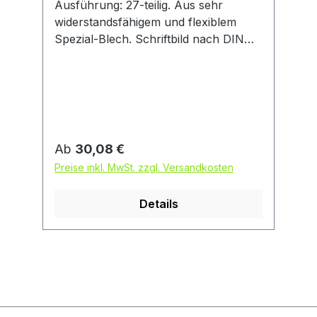
Ausführung: 27-teilig. Aus sehr
widerstandsfähigem und flexiblem
Spezial-Blech. Schriftbild nach DIN
1451. Mit Anlegeecke. Anwendung:
Zum Markieren mit Farbe auch auf
unebenen Flächen.
Regulärer Preis:
Ab
30,08 €
Preise inkl. MwSt. zzgl. Versandkosten
Details