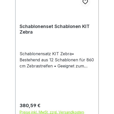
Schablonenset Schablonen KIT
Zebra
Schablonensatz KIT Zebra•
Bestehend aus 12 Schablonen für 860
cm Zebrastreifen • Geeignet zum
Beispiel für Firmengelände • Aus
geöltem, verstärktem Spezialkarton •
Hochwertige Qualität • Mehrfach
wiederverwendbarHersteller:
A.M.P.E.R.E Deutschland GmbH, Emil-
v.-Behring-Str. 7-9, 63128
Regulärer Preis:
380,59 €
Dietzenbach, DE, +496074696680,
Preise inkl. MwSt. zzgl. Versandkosten