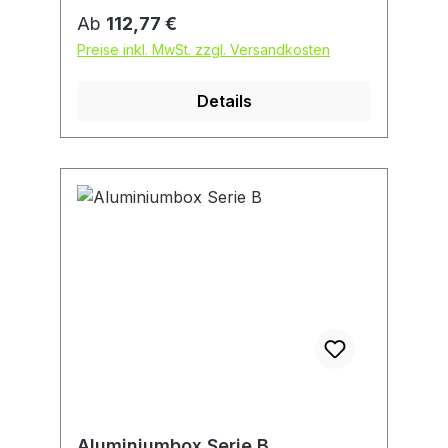
Hebelspannverschlüsse, mit
Regulärer Preis:
Ab
112,77 €
Bohrungen für Vorhängeschloss,
Preise inkl. MwSt. zzgl. Versandkosten
Plombenverschluss und zur Montage
von Zylinderschlössern • Für den
Details
mobilen Einsatz oder die
Aufbewahrung in Haus, Werkstatt
oder Büro
Aluminiumbox Serie B