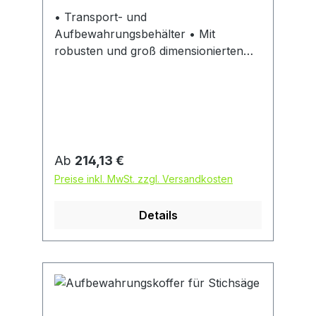
• Transport- und
Aufbewahrungsbehälter • Mit
robusten und groß dimensionierten
Aluminiumprofilen • Mit
Stoßsicherung und formbeständig •
Korrosions-, witterungs- und
temperaturbeständig • Zwei
Fangbänder am Klappdeckel
verhindern ein Ausreißen der
Regulärer Preis:
Ab
214,13 €
Scharniere • Stabile
Preise inkl. MwSt. zzgl. Versandkosten
Klapphebelverschlüsse • Mit
Bohrungen für Vorhängeschloss oder
Details
Plombenverschluss • Staub- und
spritzwassergeschützt mit
auswechselbarer, langlebiger
Gummidichtung im Kastenprofil •
Ergonomische, selbsteinklappende
Sicherheitstragegriffe mit