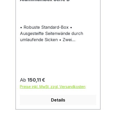
• Robuste Standard-Box •
Ausgesteifte Seitenwände durch
umlaufende Sicken • Zwei
Fangbänder am Klappdeckel
verhindern ein Ausreißen der
Scharniere • Korrosions- und
witterungsbeständig • Inhalt staub-
und spritzwassergeschützt durch
umlaufend eingeschäumte Dichtung •
Regulärer Preis:
Ab
150,11 €
Stabile Sicherheitshandgriffe,
Preise inkl. MwSt. zzgl. Versandkosten
selbsteinklappend, handsympathisch
und mit Kunststoff ummantelt • Mit
Details
Zylinderschlössern,
Klapphebelverschlüssen mit
Bohrungen für Vorhängeschlösser