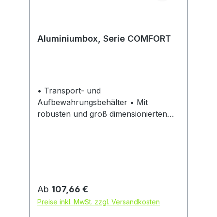
Aluminiumbox, Serie COMFORT
• Transport- und
Aufbewahrungsbehälter • Mit
robusten und groß dimensionierten
Aluminiumprofilen • Extrastarker
Deckel aus 1,5 mm dickem
Aluminiumblech • Leicht und stabil •
Mit Stoßsicherung und formbeständig
• Korrosions-, witterungs- und
temperaturbeständig • Zwei
Regulärer Preis:
Ab
107,66 €
Fangbänder am Klappdeckel
Preise inkl. MwSt. zzgl. Versandkosten
verhindern ein Ausreißen der