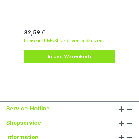
ZARGES GmbH, Zargesstraße 7,
82362 Weilheim, DE, +498816870,
zarges@zarges.de
Regulärer Preis:
32,59 €
Preise inkl. MwSt. zzgl. Versandkosten
In den Warenkorb
Service-Hotline
Shopservice
Information