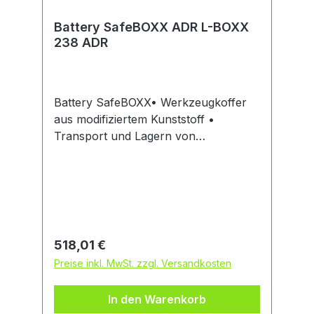
Battery SafeBOXX ADR L-BOXX
238 ADR
Battery SafeBOXX• Werkzeugkoffer
aus modifiziertem Kunststoff •
Transport und Lagern von
Lithiumbatterien nach
ADR/RID/IMDG/ATA-DGR bis max. 5,5
kg • UN-Zulassung für alle
Gefahrengüter der
Verpackungsgruppe II und III • Mit
Brandschutzeinlage • Patentierte
Regulärer Preis:
518,01 €
Klickverbindung •
Preise inkl. MwSt. zzgl. Versandkosten
Spritzwassergeschützt • Belastbarkeit
Deckel: 100 kg • Beladungskapazität
In den Warenkorb
Gefahrgut: max. 5,5 kg • Traglast