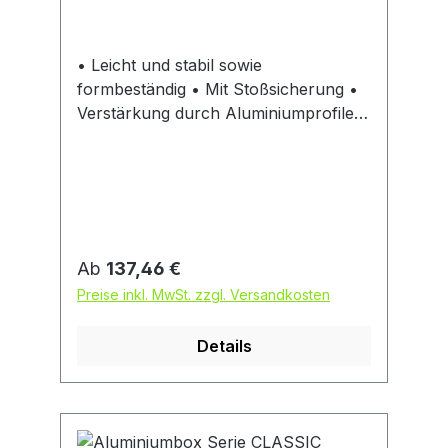
Hinweis: Diese Stellwände dienen der
Geräuschminderung in Werkstatt und
Betrieb. Sie verbessern die
• Leicht und stabil sowie
Raumakustik mit Reflexionsflächen für
formbeständig • Mit Stoßsicherung •
reduzierte Nachhallzeiten.
Verstärkung durch Aluminiumprofile •
Korrosions-, witterungs- und
temperaturbeständig • Platzsparend
stapelbar • Mit robusten
Hebelspannverschlüssen • Staub-
und spritzwassergeschützt mit
auswechselbarer, langlebiger
Regulärer Preis:
Ab
137,46 €
Gummidichtung im Rahmenprofil •
Preise inkl. MwSt. zzgl. Versandkosten
Ergonomische, selbsteinklappende
Sicherheitstragegriffe mit
Details
Kunststoffummantelung