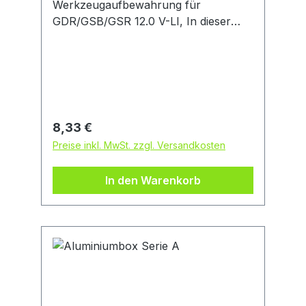
Werkzeugaufbewahrung für
GDR/GSB/GSR 12.0 V-LI, In dieser
Volleinlage können der GDR/GSB/GSR
12V-LI Professional, ein Ladegerät
(GAL 1215 CV) und ein Akku sicher
und geordnet verstaut werden. Sie ist
mit der L-BOXX 72 von Bosch
kompatibel und ermöglicht eine
Regulärer Preis:
8,33 €
optimale Raumnutzung.
Preise inkl. MwSt. zzgl. Versandkosten
In den Warenkorb