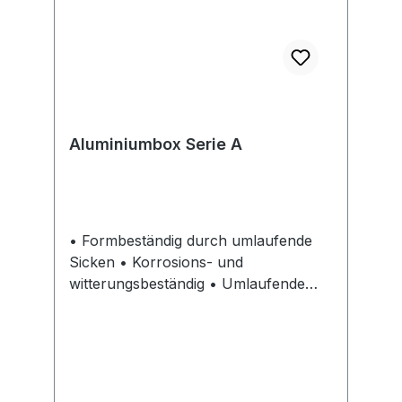
Aluminiumbox Serie A
• Formbeständig durch umlaufende
Sicken • Korrosions- und
witterungsbeständig • Umlaufende
Gummidichtung schützt den Inhalt vor
Staub und Spritzwasser • Stabile
Sicherheitshandgriffe,
selbsteinklappend, handsympathisch
und mit Kunststoff ummantelt • Stabile