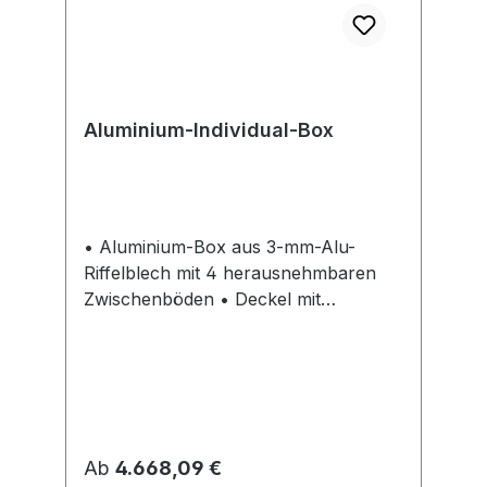
Aluminium-Individual-Box
• Aluminium-Box aus 3-mm-Alu-
Riffelblech mit 4 herausnehmbaren
Zwischenböden • Deckel mit
Gummidichtung und 2
Gasdruckdämpfern • Mit seitlichen
Türen • 1x Auszugslade • 1x
Unterbau für langes, sperriges
Werkzeug • Grundausstattung
Zusätzlich ausgestattet mit
Regulärer Preis:
Ab
4.668,09 €
Antirutschmatten, Kranösen,