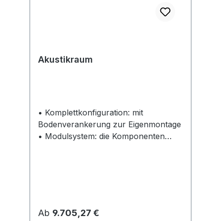
ohne Ladegerät
Akustikraum
• Komplettkonfiguration: mit
Bodenverankerung zur Eigenmontage
• Modulsystem: die Komponenten
ermöglichen eine nahezu beliebige
Anordnung im Raum • Dämmmaterial:
aus sortenreinen Polyester-
Textilfasern, an den Oberflächen
thermisch und mechanisch gebunden,
recyclingfähig und schwer
Regulärer Preis:
Ab
9.705,27 €
entflammbar Brandschutzklasse B1 •