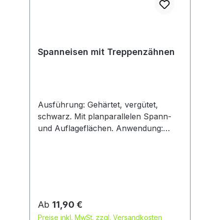
Spanneisen mit Treppenzähnen
Ausführung: Gehärtet, vergütet,
schwarz. Mit planparallelen Spann-
und Auflageflächen. Anwendung:
Spanneisen können mit
verschiedenen Spannunterlagen
kombiniert und dadurch
unterschiedlichen Werkstückformen
und -größen angepasst werden.
Regulärer Preis:
Ab
11,90 €
Preise inkl. MwSt. zzgl. Versandkosten