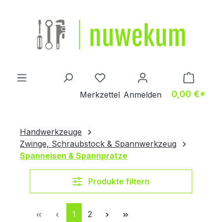
Zum Hauptinhalt springen
Du hast 0 Produkte auf dem M
0,00 €*
Merkzettel
Anmelden
Handwerkzeuge
Zwinge, Schraubstock & Spannwerkzeug
Spanneisen & Spannpratze
Produkte filtern
Seite
Seite
1
2