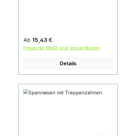
Spanneisen können mit
verschiedenen Spannunterlagen
kombiniert und dadurch
unterschiedlichen Werkstückformen
und -größen angepasst werden.
Regulärer Preis:
Ab
15,43 €
Preise inkl. MwSt. zzgl. Versandkosten
Details