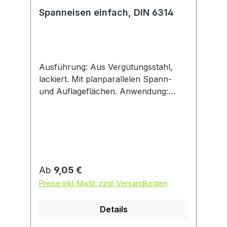
Spanneisen einfach, DIN 6314
Ausführung: Aus Vergütungsstahl,
lackiert. Mit planparallelen Spann-
und Auflageflächen. Anwendung:
Spanneisen können mit
verschiedenen Spannunterlagen
kombiniert und dadurch
unterschiedlichen Werkstückformen
und -größen angepasst werden.
Vergütet, verzinkt.
Regulärer Preis:
Ab
9,05 €
Preise inkl. MwSt. zzgl. Versandkosten
Details