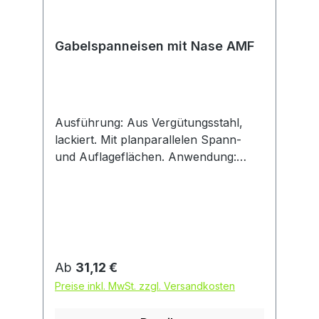
Gabelspanneisen mit Nase AMF
Ausführung: Aus Vergütungsstahl,
lackiert. Mit planparallelen Spann-
und Auflageflächen. Anwendung:
Spanneisen können mit
verschiedenen Spannunterlagen
kombiniert und dadurch
unterschiedlichen Werkstückformen
und -größen angepasst werden.
Regulärer Preis:
Ab
31,12 €
Preise inkl. MwSt. zzgl. Versandkosten