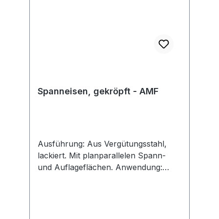
Spanneisen, gekröpft - AMF
Ausführung: Aus Vergütungsstahl,
lackiert. Mit planparallelen Spann-
und Auflageflächen. Anwendung:
Spanneisen können mit
verschiedenen Spannunterlagen
kombiniert und dadurch
unterschiedlichen Werkstückformen