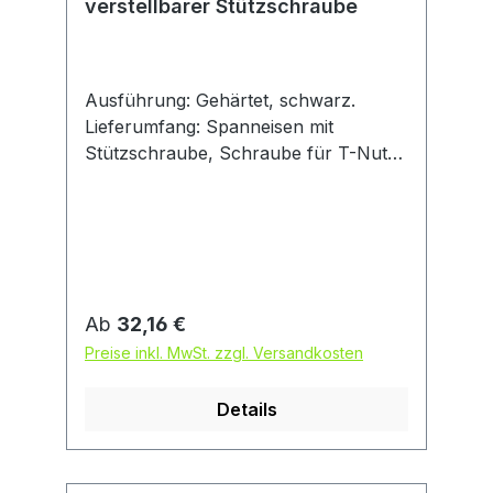
verstellbarer Stützschraube
Ausführung: Gehärtet, schwarz.
Lieferumfang: Spanneisen mit
Stützschraube, Schraube für T-Nuten
DIN 787, Mutter und Unterlegscheibe.
Regulärer Preis:
Ab
32,16 €
Preise inkl. MwSt. zzgl. Versandkosten
Details