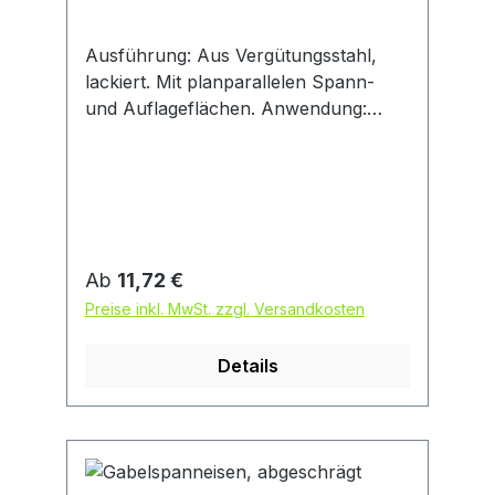
Ausführung: Aus Vergütungsstahl,
lackiert. Mit planparallelen Spann-
und Auflageflächen. Anwendung:
Spanneisen können mit
verschiedenen Spannunterlagen
kombiniert und dadurch
unterschiedlichen Werkstückformen
und -größen angepasst werden.
Regulärer Preis:
Ab
11,72 €
Preise inkl. MwSt. zzgl. Versandkosten
Details