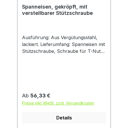
Spanneisen, gekröpft, mit
verstellbarer Stützschraube
Ausführung: Aus Vergütungsstahl,
lackiert. Lieferumfang: Spanneisen mit
Stützschraube, Schraube für T-Nuten
DIN 787, Mutter und Unterlegscheibe.
Regulärer Preis:
Ab
56,33 €
Preise inkl. MwSt. zzgl. Versandkosten
Details