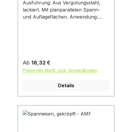
Ausführung: Aus Vergütungsstahl,
lackiert. Mit planparallelen Spann-
und Auflageflächen. Anwendung:
Spanneisen können mit
verschiedenen Spannunterlagen
kombiniert und dadurch
unterschiedlichen Werkstückformen
und -größen angepasst werden.
Regulärer Preis:
Ab
18,32 €
Preise inkl. MwSt. zzgl. Versandkosten
Details