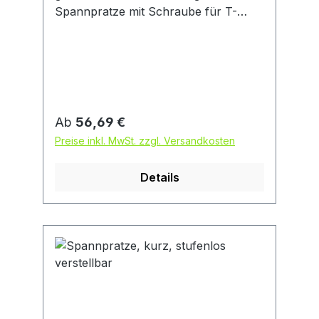
Spannpratze mit Schraube für T-
Nuten DIN 787, Sechskantmutter DIN
6330-B und Unterlegscheibe DIN
6340. Gehärtet, schwarz.
Regulärer Preis:
Ab
56,69 €
Preise inkl. MwSt. zzgl. Versandkosten
Details