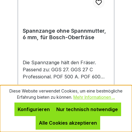
Spannzange ohne Spannmutter,
6 mm, für Bosch-Oberfräse
Die Spannzange hält den Fräser.
Passend zu: GGS 27. GGS 27 C
Professional. POF 500 A. POF 600
ACE.
Diese Website verwendet Cookies, um eine bestmögliche
Erfahrung bieten zu können.
Mehr Informationen ...
Konfigurieren
Nur technisch notwendige
Regulärer Preis:
Ab
12,70 €
Alle Cookies akzeptieren
Preise inkl. MwSt. zzgl. Versandkosten