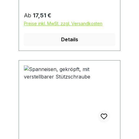
und -größen angepasst werden.
Regulärer Preis:
Ab
17,51 €
Preise inkl. MwSt. zzgl. Versandkosten
Details