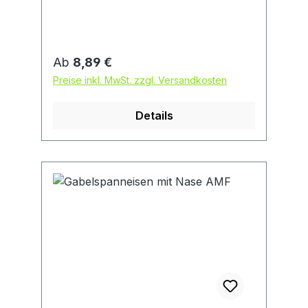
kombiniert und dadurch
unterschiedlichen Werkstückformen
und -größen angepasst werden.
Regulärer Preis:
Ab
8,89 €
Preise inkl. MwSt. zzgl. Versandkosten
Details