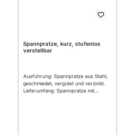
Spannpratze, kurz, stufenlos
verstellbar
Ausführung: Spannpratze aus Stahl,
geschmiedet, vergütet und verzinkt.
Lieferumfang: Spannpratze mit
Schraube für T-Nuten DIN 787,
Sechskantmutter DIN 6330-B und
Unterlegscheibe DIN 6340.