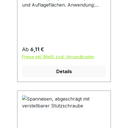
und Auflageflächen. Anwendung:
Spanneisen können mit
verschiedenen Spannunterlagen
kombiniert und dadurch
unterschiedlichen Werkstückformen
und -größen angepasst werden.
Vergütet, schwarz.
Regulärer Preis:
Ab
6,11 €
Preise inkl. MwSt. zzgl. Versandkosten
Details