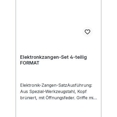
Gustav Putsch KG, Oberkamper Str.
13, 42349 Wuppertal, DE,
+4920247940, info@knipex.de
Elektronkzangen-Set 4-teilig
FORMAT
Elektronik-Zangen-SatzAusführung:
Aus Spezial-Werkzeugstahl, Kopf
brüniert, mit Öffnungsfeder. Griffe mit
Mehrkomponenten-Kunststoffhüllen.
Anwendung: Für Schneidarbeiten an
schwer zugänglichen Stellen in der