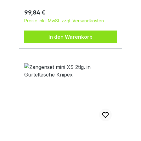
mmHersteller: KNIPEX-Werk C.
Gustav Putsch KG, Oberkamper Str.
Regulärer Preis:
99,84 €
13, 42349 Wuppertal, DE,
Preise inkl. MwSt. zzgl. Versandkosten
+4920247940, info@knipex.de
In den Warenkorb