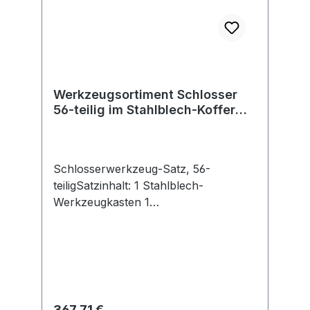
Werkzeugsortiment Schlosser
56-teilig im Stahlblech-Koffer
FORMAT
Schlosserwerkzeug-Satz, 56-
teiligSatzinhalt: 1 Stahlblech-
Werkzeugkasten 1
Wasserpumpenzange, 240 mm 1
Kombizange, 180 mm 1
Seitenschneider, 160 mm 1
Doppelmaulschlüssel-Satz, 9-teilig, 6–
32 mm 1 Doppelringschlüssel-Satz,
12-teilig, 6–32 mm 1 Sechskant-
Regulärer Preis:
367,71 €