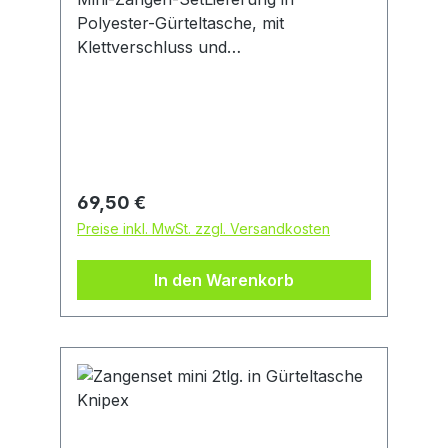
Polyester-Gürteltasche, mit
Klettverschluss und
Aufhängeschlaufe. Griffe mit
Kunststoff überzogen und
Mehrkomponenten-
Kunststoffhüllen.Satzinhalt:1
Wasserpumpenzange Cobra® 150
mm1 Spitz-Kombizange 145
Regulärer Preis:
69,50 €
mmHersteller: KNIPEX-Werk C.
Preise inkl. MwSt. zzgl. Versandkosten
Gustav Putsch KG, Oberkamper Str.
13, 42349 Wuppertal, DE,
In den Warenkorb
+4920247940, info@knipex.de