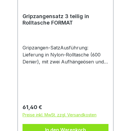
Gripzangensatz 3 teilig in
Rolltasche FORMAT
Gripzangen-SatzAusführung:
Lieferung in Nylon-Rolltasche (600
Denier), mit zwei Aufhängeösen und
Klettschließband. Satzinhalt: 2
Gripzangen mit gebogenen Backen
175; 250 mm Zangenkörper aus
Chrom-Vanadium-Stahl,
glanzvernickelt. Mit integriertem
Drahtschneider und gezahnten
Regulärer Preis:
61,40 €
Greifbacken. Die Einstellung der
Preise inkl. MwSt. zzgl. Versandkosten
Spannweite und des Spanndruckes
erfolgt mittels Einstellschraube, mit
In den Warenkorb