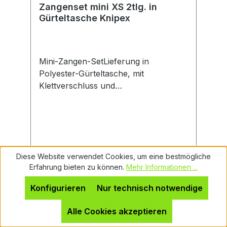
Zangenset mini XS 2tlg. in
Gürteltasche Knipex
Mini-Zangen-SetLieferung in
Polyester-Gürteltasche, mit
Klettverschluss und
Aufhängeschlaufe. Griffe mit
aufgeprägter, rauer
Oberfläche.Satzinhalt:1
Zangenschlüssel XS, 100 mm1
Wasserpumpenzange Cobra® XS, 100
Diese Website verwendet Cookies, um eine bestmögliche
mmHersteller: KNIPEX-Werk C.
Regulärer Preis:
95,44 €
Erfahrung bieten zu können.
Mehr Informationen ...
Gustav Putsch KG, Oberkamper Str.
Preise inkl. MwSt. zzgl. Versandkosten
13, 42349 Wuppertal, DE,
Konfigurieren
Nur technisch notwendige
+4920247940, info@knipex.de
In den Warenkorb
Alle Cookies akzeptieren