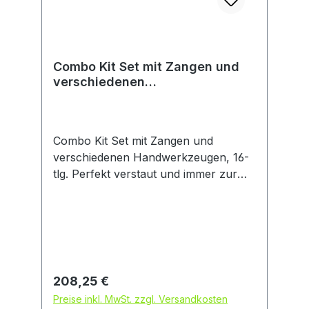
Combo Kit Set mit Zangen und
verschiedenen
Handwerkzeugen, 16-tlg.
Combo Kit Set mit Zangen und
verschiedenen Handwerkzeugen, 16-
tlg. Perfekt verstaut und immer zur
Hand: 16-teiliges Profi-
Handwerkzeug-Set in L-BOXX. Robust
und langlebig dank hochwertigster
Materialien wie Chrom-Vanadium-
Stahl und Aluminium. Hoher
Arbeitskomfort dank Softgrip und
Regulärer Preis:
208,25 €
ergonomischem Werkzeugdesign.
Preise inkl. MwSt. zzgl. Versandkosten
Immer zur Hand: Lieferung in L-BOXX