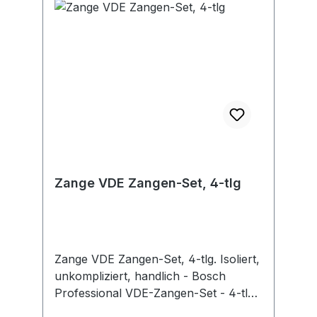
Rolltasche, mit Klettverschluss und
Aufhängeschlaufen.Hersteller:
KNIPEX-Werk C. Gustav Putsch KG,
Oberkamper Str. 13, 42349
Wuppertal, DE, +4920247940,
info@knipex.de
Zange VDE Zangen-Set, 4-tlg
Zange VDE Zangen-Set, 4-tlg. Isoliert,
unkompliziert, handlich - Bosch
Professional VDE-Zangen-Set - 4-tlg.
Bis zu 10.000 Volt geprüft und bis