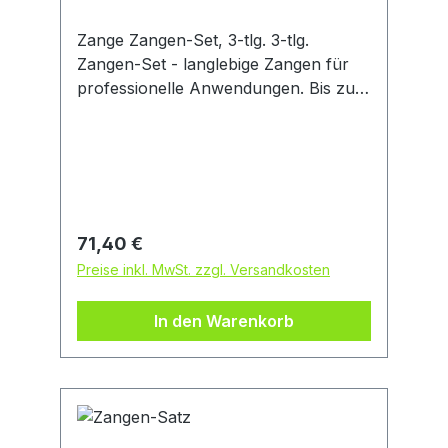
Zange Zangen-Set, 3-tlg. 3-tlg.
Zangen-Set - langlebige Zangen für
professionelle Anwendungen. Bis zu
30 % weniger Kraftaufwand beim
Schneiden im Vergleich zu
Standardzangen dank großer
Hebelwirkung. Angenehm und
handlich in der Anwendung durch
schlagabsorbierende Softgriffflächen
Regulärer Preis:
71,40 €
und eine ergonomische Form.
Preise inkl. MwSt. zzgl. Versandkosten
Langlebige Zangen dank gehärteter
Schneidekanten. Karton
In den Warenkorb