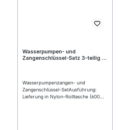
Wasserpumpen- und
Zangenschlüssel-Satz 3-teilig in
Rolltasche FORMAT
Wasserpumpenzangen- und
Zangenschlüssel-SetAusführung:
Lieferung in Nylon-Rolltasche (600
Denier), mit zwei Aufhängeösen und
Klettschließband. Satzinhalt: 2
Wasserpumpenzangen 180; 250 mm
Aus Chrom-Vanadium-Stahl, einzeln