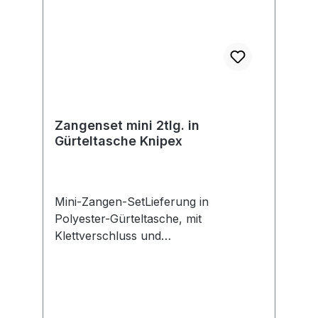
Zangenset mini 2tlg. in
Gürteltasche Knipex
Mini-Zangen-SetLieferung in
Polyester-Gürteltasche, mit
Klettverschluss und
Aufhängeschlaufe. Griffe mit
Kunststoff überzogen.Satzinhalt:1
Wasserpumpenzange Cobra® 125
mm1 Zangenschlüssel 150