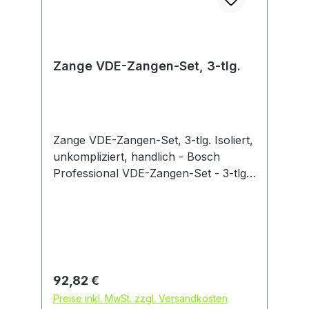
Zange VDE-Zangen-Set, 3-tlg.
Zange VDE-Zangen-Set, 3-tlg. Isoliert,
unkompliziert, handlich - Bosch
Professional VDE-Zangen-Set - 3-tlg.
Bis zu 10.000 Volt geprüft und bis
1.000 Volt VDE-zertifiziert gemäß DIN
EN/IEC 60900. Bequem in der
Handhabung, greift und schneidet gut.
Langlebiger und robuster Zangenkopf
aus Chrom-Vanadium-Stahl. Karton
Regulärer Preis:
92,82 €
Preise inkl. MwSt. zzgl. Versandkosten