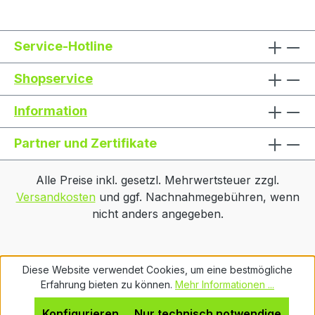
Stromversorgung: mit Universal-
Spritzwasserschutz IP68, integriertes
Netzadapter 230 V/50 Hz.
Netzteil
Batteriebetrieb möglich, 4x 1,5 V AA
Service-Hotline
(nicht im Lieferumfang vorhanden),
Betriebsdauer bis zu 60 h • Lieferung
Shopservice
inklusive Arbeitsschutzhaube •
Umfangreiches Zubehör wie z. B.
Information
DAkkS-Kalibrierschein auf Anfrage
lieferbar
Partner und Zertifikate
Alle Preise inkl. gesetzl. Mehrwertsteuer zzgl.
Versandkosten
und ggf. Nachnahmegebühren, wenn
nicht anders angegeben.
Diese Website verwendet Cookies, um eine bestmögliche
Erfahrung bieten zu können.
Mehr Informationen ...
Konfigurieren
Nur technisch notwendige