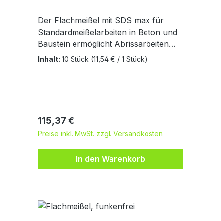
Der Flachmeißel mit SDS max für
Standardmeißelarbeiten in Beton und
Baustein ermöglicht Abrissarbeiten
verschiedener Art. Die flache
Inhalt:
10 Stück
(11,54 € / 1 Stück)
Schneidekante ermöglicht bei
leichteren Arbeiten guten
Materialabtrag. Der Meißel ist für
Stemm-, Abriss- und
Anpassungsarbeiten sowie zum
Regulärer Preis:
115,37 €
Wiederherstellen von Fugen und dem
Preise inkl. MwSt. zzgl. Versandkosten
Freilegen von Armierungen bestimmt.
In den Warenkorb