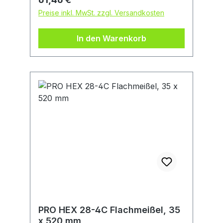
benötigst. Der PRO HEX 22-5C ist ein
Preise inkl. MwSt. zzgl. Versandkosten
Hochleistungsmeißel, mit dem du
Beton und Ziegelstein in einer Vielzahl
In den Warenkorb
von Strukturen - Gebäuden, Straßen
und Brücken - aufbrechen kannst,
wenn du Bewehrungen freilegen
musst. Seine selbstschärfende flache
Schnittkante sorgt für lang anhaltende
Leistung.
PRO HEX 28-4C Flachmeißel, 35
x 520 mm