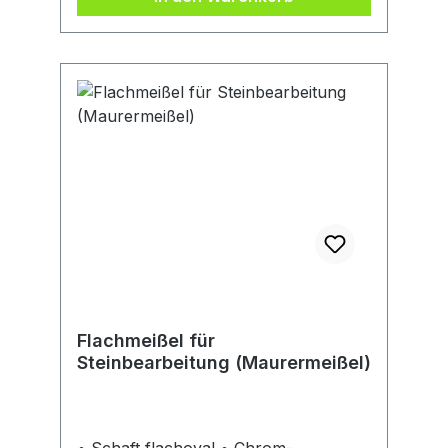
Griffergonomie mit Softgrip. 1 x
Schutzkappe
Flachmeißel für
Steinbearbeitung (Maurermeißel)