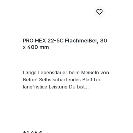
PRO HEX 22-5C Flachmeißel, 30
x 400 mm
Lange Lebensdauer beim Meißeln von
Beton! Selbstschärfendes Blatt für
langfristige Leistung Du bist
Abbrucharbeiter und benötigst einen
Hochleistungsmeißel mit einer
Schneidspitze, die lange scharf bleibt?
Der PRO HEX 22-5C bietet alles, was
du für ein reibungsloses und
unterbrechungsfreies Arbeiten
Regulärer Preis:
61,46 €