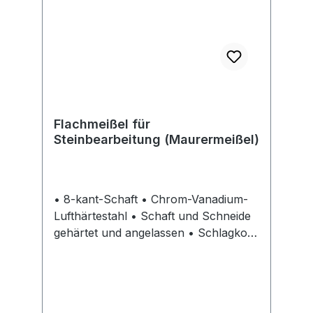
Flachmeißel für
Steinbearbeitung (Maurermeißel)
• 8-kant-Schaft • Chrom-Vanadium-
Lufthärtestahl • Schaft und Schneide
gehärtet und angelassen • Schlagkopf
vergütet • Wulstbildung, Umbördeln
und Absplittern werden durch die
Vergütung fast ausgeschlossen • DIN
7254 B