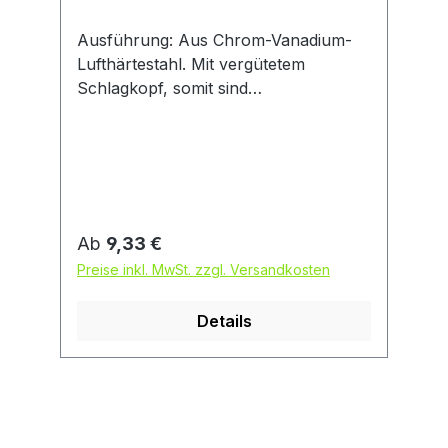
Ausführung: Aus Chrom-Vanadium-
Lufthärtestahl. Mit vergütetem
Schlagkopf, somit sind
Wulstbildungen, Umbördelungen und
Absplittern fast ausgeschlossen.
Schneide und Schaft gehärtet,
angelassen und lackiert. Hinweis:
Nachschärfen ohne Nachhärten der
Schneide durch einfachen Nassschliff
Regulärer Preis:
Ab
9,33 €
mehrfach möglich. DIN 7254 B,
Preise inkl. MwSt. zzgl. Versandkosten
Schaft achtkantig.
Details