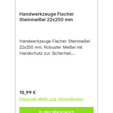
Handwerkzeuge Flacher
Steinmeißel 22x250 mm
Handwerkzeuge Flacher Steinmeißel
22x250 mm. Robuster Meißel mit
Handschutz zur Sicherheit.
Konsistente Leistung und lange
Lebensdauer mit wärmebehandelter,
gehärteter 22 mm breiter Spitze.
Robuster Hochleistungsmeißel aus
Chrom-Vanadium mit 250 mm
Schaftlänge. Erhöhte Arbeitssicherheit
Regulärer Preis:
15,99 €
dank Handschutz am flachen
Preise inkl. MwSt. zzgl. Versandkosten
Steinmeißel. Das Optimum an Kraft,
Komfort und Kontrolle durch hohe
In den Warenkorb