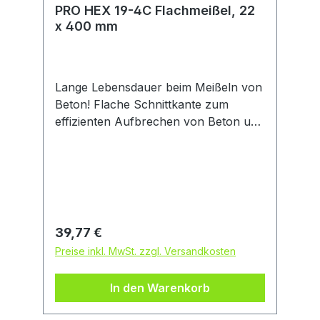
PRO HEX 19-4C Flachmeißel, 22
x 400 mm
Lange Lebensdauer beim Meißeln von
Beton! Flache Schnittkante zum
effizienten Aufbrechen von Beton und
Mauerwerk Der PRO HEX 19-4C ist
für Profis konzipiert, die Abbruch-
und Anpassungsarbeiten in Beton und
Ziegelsteinen durchführen müssen.
Der Meißel verfügt über eine flache
Schnittkante für Langlebigkeit. Das
Regulärer Preis:
39,77 €
flache Design des PRO HEX 19-4C
Preise inkl. MwSt. zzgl. Versandkosten
sorgt dafür, dass du mit dem Meißel
effektiv Beton und Mauerwerk
In den Warenkorb
aufbrechen kannst - immer und
immer wieder.