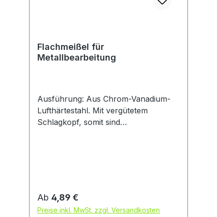
Flachmeißel für
Metallbearbeitung
Ausführung: Aus Chrom-Vanadium-
Lufthärtestahl. Mit vergütetem
Schlagkopf, somit sind
Wulstbildungen, Umbördelungen und
Absplittern fast ausgeschlossen.
Schneide und Schaft gehärtet,
angelassen und lackiert. Hinweis:
Nachschärfen ohne Nachhärten der
Schneide durch einfachen Nassschliff
Regulärer Preis:
Ab
4,89 €
mehrfach möglich. DIN 6453, Schaft
Preise inkl. MwSt. zzgl. Versandkosten
flachoval.