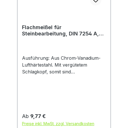
Flachmeißel für
Steinbearbeitung, DIN 7254 A,
Schaft flachoval
Ausführung: Aus Chrom-Vanadium-
Lufthärtestahl. Mit vergütetem
Schlagkopf, somit sind
Wulstbildungen, Umbördelungen und
Absplittern fast ausgeschlossen.
Schneide und Schaft gehärtet,
angelassen und lackiert. Hinweis:
Nachschärfen ohne Nachhärten der
Schneide durch einfachen Nassschliff
Regulärer Preis:
Ab
9,77 €
mehrfach möglich. DIN 7254 A,
Preise inkl. MwSt. zzgl. Versandkosten
Schaft flachoval.