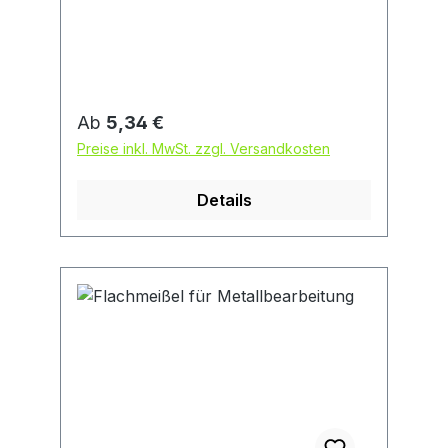
Umbördeln und Absplittern werden
durch die Vergütung fast
ausgeschlossen • DIN 6453
Regulärer Preis:
Ab
5,34 €
Preise inkl. MwSt. zzgl. Versandkosten
Details