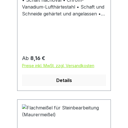
• Schaft flachoval • Chrom-
Vanadium-Lufthärtestahl • Schaft und
Schneide gehärtet und angelassen •
Schlagkopf vergütet • Wulstbildung,
Umbördeln und Absplittern werden
durch die Vergütung fast
ausgeschlossen • DIN 7254 A
Regulärer Preis:
Ab
8,16 €
Preise inkl. MwSt. zzgl. Versandkosten
Details