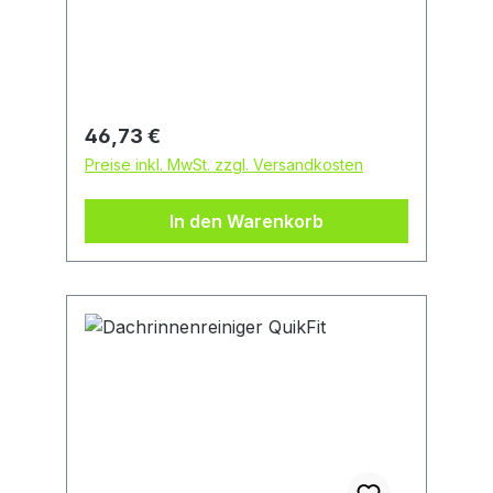
Bergstraße 13a, 40822 Mettmann, DE,
+49210491070,
info@klotztechnics.com
Regulärer Preis:
46,73 €
Preise inkl. MwSt. zzgl. Versandkosten
In den Warenkorb