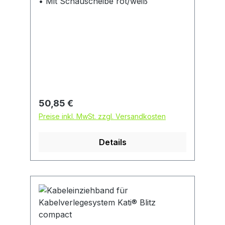
• Mit Schauscheibe rot/weiß
Regulärer Preis:
50,85 €
Preise inkl. MwSt. zzgl. Versandkosten
Details