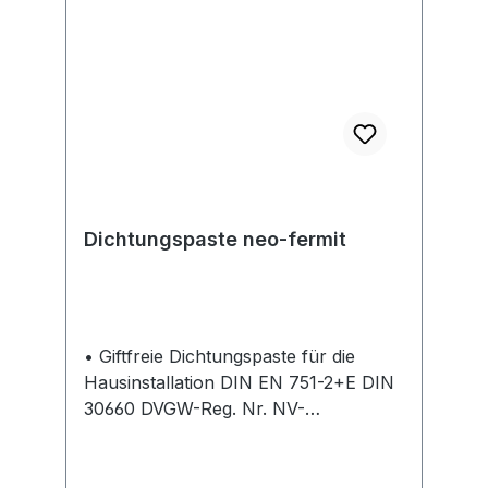
Dichtungspaste neo-fermit
• Giftfreie Dichtungspaste für die
Hausinstallation DIN EN 751-2+E DIN
30660 DVGW-Reg. Nr. NV-
5142BM0052 – für Gas-, Wasser-
(auch Trinkwasser) und
Heizungsanlagen • Für metallene