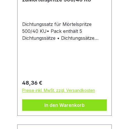
Dichtungssatz für Mörtelspritze
500/40 KU• Pack enthält 5
Dichtungssätze • Dichtungssätze
bestehen jeweils aus 5 Teilen – 2
Dichtringen und 3
DistanzringenHersteller: Kaim
Industrieprodukte, Gutenbergstraße 7,
31812 Bad Pyrmont, DE, 05281-
1601877, info@kaim-
Regulärer Preis:
48,36 €
industrieprodukte.de
Preise inkl. MwSt. zzgl. Versandkosten
In den Warenkorb