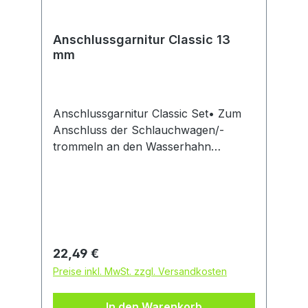
Anschlussgarnitur Classic 13
mm
Anschlussgarnitur Classic Set• Zum
Anschluss der Schlauchwagen/-
trommeln an den Wasserhahn
Lieferumfang: 1,5 m Classic-Schlauch
13 mm (1/2''), Original GARDENA
Systemteilen (1 x Hahnverbinder, 1 x
Adapter)Hinweis: Kein Lagerartikel!
Beschaffung erfolgt kurzfristig.
Abweichende Lieferzeit. Beachten Sie
Regulärer Preis:
22,49 €
dieHersteller: Gardena Deutschland
Preise inkl. MwSt. zzgl. Versandkosten
GmbH, Hans-Lorenser-Str. 40, 89079
Ulm, DE, +497314900,
In den Warenkorb