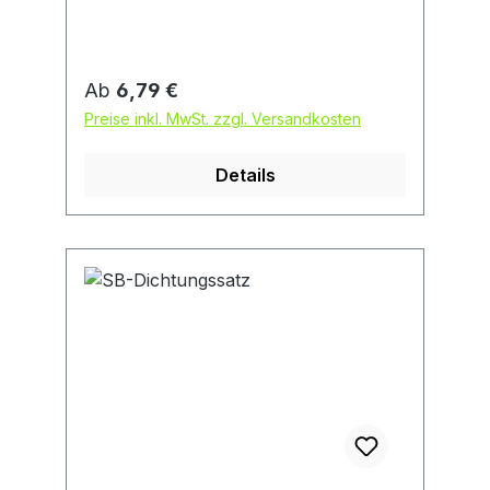
Gewindeverbindungen in Verbindung
mit Hanf • Temperaturbeständig von –
20 °C bis +130 °C
Regulärer Preis:
Ab
6,79 €
Preise inkl. MwSt. zzgl. Versandkosten
Details