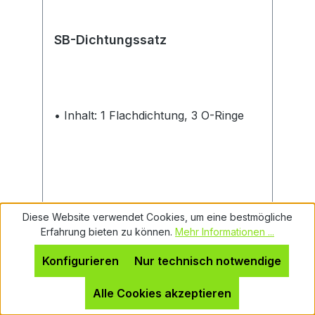
SB-Dichtungssatz
• Inhalt: 1 Flachdichtung, 3 O-Ringe
Diese Website verwendet Cookies, um eine bestmögliche
Erfahrung bieten zu können.
Mehr Informationen ...
Regulärer Preis:
Ab
5,50 €
Konfigurieren
Nur technisch notwendige
Preise inkl. MwSt. zzgl. Versandkosten
Alle Cookies akzeptieren
Details