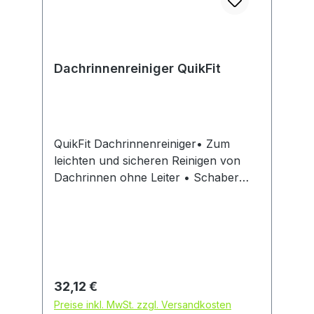
Dachrinnenreiniger QuikFit
QuikFit Dachrinnenreiniger• Zum
leichten und sicheren Reinigen von
Dachrinnen ohne Leiter • Schaber
zum Entfernen von grobem Schutz
und Blättern • Optimal geformte
Bürste zum Entfernen von feinem
Schmutz • Arbeitswinkel von Bürste
und Schaber kann individuell
eingestellt und arretiert werden • Für
Regulärer Preis:
32,12 €
den Einsatz mit den QuikFit Teleskop-
Preise inkl. MwSt. zzgl. Versandkosten
Stielen geeignetHinweis: Kein