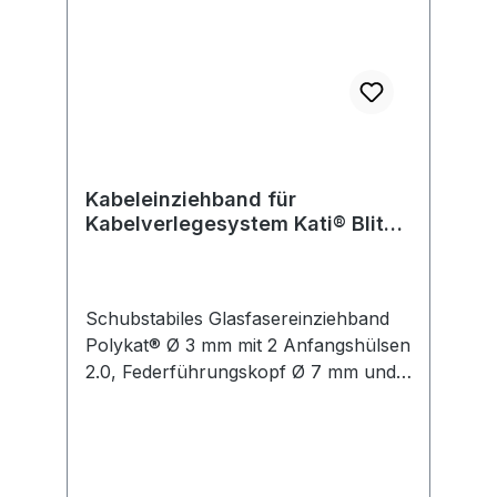
Kabeleinziehband für
Kabelverlegesystem Kati® Blitz
compact
Schubstabiles Glasfasereinziehband
Polykat® Ø 3 mm mit 2 Anfangshülsen
2.0, Federführungskopf Ø 7 mm und
Zugöse. Passend für
Kabeleinziehsysteme Kati® Blitz
compact 2.0 und Kati® Blitz compact.