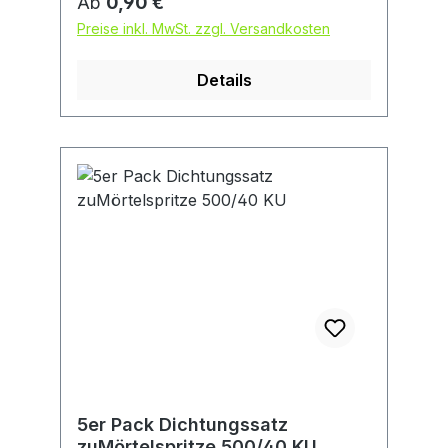
Regulärer Preis:
Ab
0,90 €
Preise inkl. MwSt. zzgl. Versandkosten
Details
5er Pack Dichtungssatz
zuMörtelspritze 500/40 KU