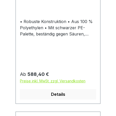
• Robuste Konstruktion • Aus 100 %
Polyethylen • Mit schwarzer PE-
Palette, beständig gegen Säuren,
Laugen, Öle und weiteren nicht
entzündliche Medien, blau • Zur
sicheren Lagerung von 200-l-Fässern
Regulärer Preis:
Ab
588,40 €
Preise inkl. MwSt. zzgl. Versandkosten
Details