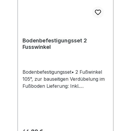
Bodenbefestigungsset 2
Fusswinkel
Bodenbefestigungsset• 2 Fußwinkel
105°, zur bauseitigen Verdübelung im
Fußboden Lieferung: Inkl.
Befestigungsmaterial für die Stütze.
Hinweis: Ohne Bodenanker.Hersteller:
Otto Kind GmbH & Co. KG, Hagener
Str.35, 51645 Gummersbach, DE,
+492261840, info@kind-ag.de