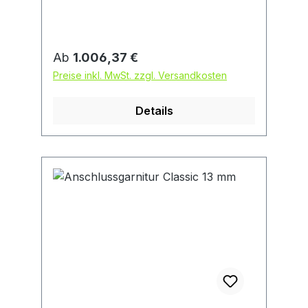
Luftbefüllschlauch mit
Sicherheitsventil.
Regulärer Preis:
Ab
1.006,37 €
Preise inkl. MwSt. zzgl. Versandkosten
Details