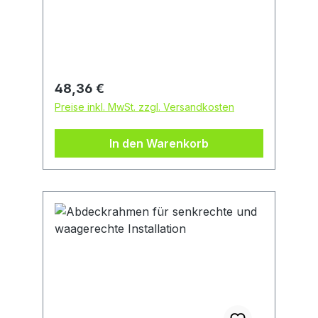
DichtungsscheibenHersteller: Kaim
Industrieprodukte, Gutenbergstraße 7,
31812 Bad Pyrmont, DE, 05281-
1601877, info@kaim-
industrieprodukte.de
Regulärer Preis:
48,36 €
Preise inkl. MwSt. zzgl. Versandkosten
In den Warenkorb