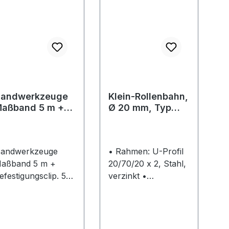
andwerkzeuge
Klein-Rollenbahn,
aßband 5 m +
Ø 20 mm, Typ
efestigungsclip
AA122
andwerkzeuge
• Rahmen: U-Profil
aßband 5 m +
20/70/20 x 2, Stahl,
efestigungsclip. 5-
verzinkt •
eter-Maßband mit
Tragrollen: Ø 20 x
utolock-Funktion
1,0 mm,
nd cleverem
Kunststoffrohr, blau,
eistiftclip.
kugelgelagert •