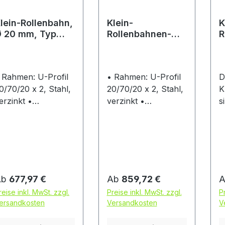
f
o
lein-Rollenbahn,
Klein-
K
B
 20 mm, Typ
Rollenbahnen-
R
e
A121
Kurve 45°, Typ
K
B
CE121
C
f
f
 Rahmen: U-Profil
• Rahmen: U-Profil
D
K
0/70/20 x 2, Stahl,
20/70/20 x 2, Stahl,
K
z
erzinkt •
verzinkt •
s
u
ragrollen: Ø 20 x
Tragrollen: Ø 20 x
ü
d
,5 mm, Stahlrohr,
1,5 mm, Stahlrohr,
A
M
erzinkt,
verzinkt,
u
ugelgelagert •
kugelgelagert •
G
eder-Achsen: Ø 6
Kurven-Innenradius:
D
ollenabstand:
800 mm • Feder-
F
egulärer Preis:
Regulärer Preis:
R
Ab
677,97 €
Ab
859,72 €
mm • Einsatz: zur
Achsen: Ø 6 mm •
m
reise inkl. MwSt. zzgl.
Preise inkl. MwSt. zzgl.
P
erwendung in
Rollenabstand: 25
a
ersandkosten
Versandkosten
V
rockenen, normal
mm • Einsatz: zur
no
emperierten
Verwendung in
T