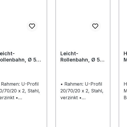
eicht-
Leicht-
H
ollenbahn, Ø 50
Rollenbahn, Ø 50
M
m, Typ AA152
mm, Typ AA151
B
 Rahmen: U-Profil
• Rahmen: U-Profil
H
0/70/20 x 2, Stahl,
20/70/20 x 2, Stahl,
M
erzinkt •
verzinkt •
B
ragrollen: Ø 50 x
Tragrollen: Ø 50 x
M
,8 mm,
1,5 mm, Stahlrohr,
A
unststoffrohr, blau,
verzinkt,
u
ugelgelagert •
kugelgelagert •
Bl