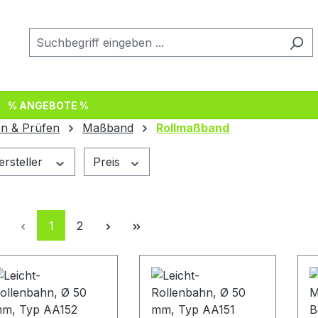
% ANGEBOTE %
n & Prüfen
Maßband
Rollmaßband
ersteller
Preis
Seite
Seite
1
2