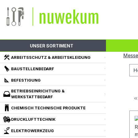
m Hauptinhalt springen
Zur Suche springen
Zur Hauptnavigation springen
UNSER SORTIMENT
Messe
ARBEITSSCHUTZ & ARBEITSKLEIDUNG
BAUSTELLENBEDARF
H
BEFESTIGUNG
BETRIEBSEINRICHTUNG &
WERKSTATTBEDARF
CHEMISCH TECHNISCHE PRODUKTE
DRUCKLUFTTECHNIK
ELEKTROWERKZEUG