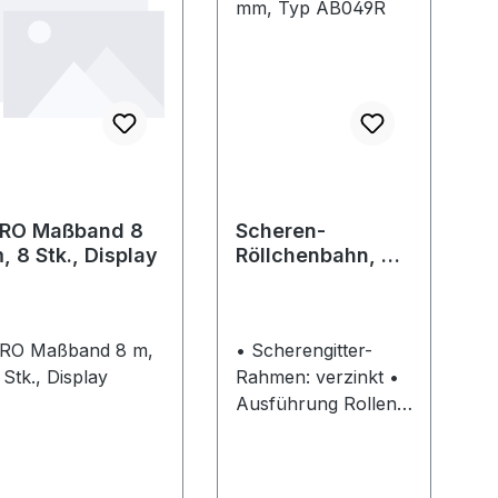
ollenbahnen sind
für Güter bis 40
ür Güter bis 40
kg/Stück (Richtwert)
g/Stück (Richtwert)
ausgelegt. Wichtig ist
usgelegt. Wichtig ist
jedoch der gewahlte
edoch der gewählte
Stützenabstand
tutzenabstand
(max. Last zwischen
max. Last zwischen
2 Stützen).
 Stützen).
RO Maßband 8
Scheren-
, 8 Stk., Display
Röllchenbahn, Ø
48 mm, Typ
AB049R
RO Maßband 8 m,
• Scherengitter-
 Stk., Display
Rahmen: verzinkt •
Ausführung Rollen:
Ø 48 mm,
Kunststoff-Röllchen,
blau •