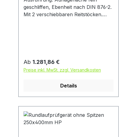
geschliffen, Ebenheit nach DIN 876-2.
Mit 2 verschiebbaren Reitstöcken.
Linker Reitstock mit fester, rechter
Reitstock mit federnder Spitze, Hub
ca. 10 mm. Feststellung der Reitstöcke
über Exzenterklemmung. Mit T-Nut
und Messstativ. Mit Messuhraufnahme
Ø 8 mm H7 und Feineinstellung. Max.
Regulärer Preis:
Ab
1.281,86 €
Werkstückbelastung pro Reitstock 5
Preise inkl. MwSt. zzgl. Versandkosten
kg.
Details