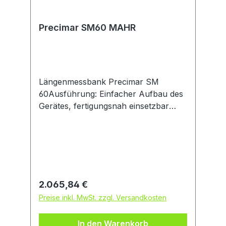
Precimar SM60 MAHR
Längenmessbank Precimar SM
60Ausführung: Einfacher Aufbau des
Gerätes, fertigungsnah einsetzbar
durch robuste Bauweise, schnelle
Anpassung an neue Werkstücke, frei
wählbare Messmittel (z. B. digitale
Messuhr, Messtaster etc.),
Messflächen mit gehärteter
Antastfläche, Schutz des eingesetzten
Regulärer Preis:
2.065,84 €
Messmittels durch eingebaute
Preise inkl. MwSt. zzgl. Versandkosten
Kupplung, Verwendung
unterschiedlichster Messaufsätze,
In den Warenkorb