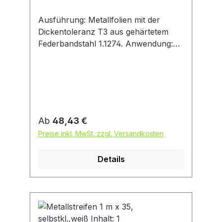
Ausführung: Metallfolien mit der
Dickentoleranz T3 aus gehärtetem
Federbandstahl 1.1274. Anwendung:
Für hochbeanspruchte Teile aufgrund
eines Kohlenstoffgehaltes von über 1
%. Für Fühlerlehrbänder,
Unterlegfolien, Federn ohne
Anspruch an Korrosionsschutz.
Hinweis: Der Werkstoff ist nach Norm
Regulärer Preis:
Ab
48,43 €
DIN 17222 (neu: DIN EN 10 132-4) für
Preise inkl. MwSt. zzgl. Versandkosten
Federn zugelassen.
Details