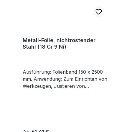
Metall-Folie, nichtrostender
Stahl (18 Cr 9 Ni)
Ausführung: Folienband 150 x 2500
mm. Anwendung: Zum Einrichten von
Werkzeugen, Justieren von
Apparaten, Ausgleichen von
Toleranzen, Unterlegen von
Vorrichtungen, Einrichten von
Formen, Einstellen von Lagerspiel etc.
Hinweis: Die Kunststoffboxen lassen
sich zusammenfügen und stapeln.
Regulärer Preis:
Ab
41,41 €