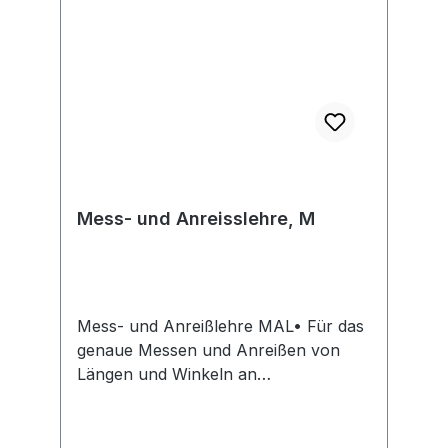
Mess- und Anreisslehre, M
Mess- und Anreißlehre MAL• Für das
genaue Messen und Anreißen von
Längen und Winkeln an
VerbundsteinenHersteller: Probst
GmbH, Gottlieb-Daimler-Str.6, 71729
Erdmannhausen, DE, +49714433090,