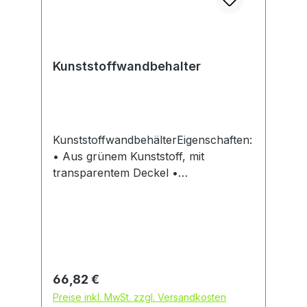
Kunststoffwandbehalter
KunststoffwandbehälterEigenschaften:
• Aus grünem Kunststoff, mit
transparentem Deckel •
Abmessungen: 180 x 78 x 320
mmHersteller: BartelsRieger
Atemschutztechnik GmbH, Richard-
Byrd-Straße 23, 50829 Köln, DE,
+4922159777126, service@bartels-
rieger.de
Regulärer Preis:
66,82 €
Preise inkl. MwSt. zzgl. Versandkosten