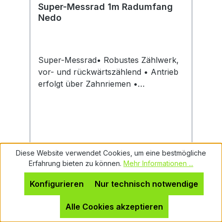
Super-Messrad 1m Radumfang
Nedo
Super-Messrad• Robustes Zählwerk,
vor- und rückwärtszählend • Antrieb
erfolgt über Zahnriemen •
Nullstellung erfolgt mittels
Rückstellhebel • Abstellbügel mit
integrierter Feststellbremse • Die
Führungsstange kann zum Transport
seitlich weggeklappt werdenHersteller:
Diese Website verwendet Cookies, um eine bestmögliche
Nedo GmbH & Co. KG, Hochgerichtstr.
Regulärer Preis:
209,92 €
Erfahrung bieten zu können.
Mehr Informationen ...
39-43, 72280 Dornstetten, DE,
Preise inkl. MwSt. zzgl. Versandkosten
+49744324010, info@nedo.com
Konfigurieren
Nur technisch notwendige
In den Warenkorb
Alle Cookies akzeptieren