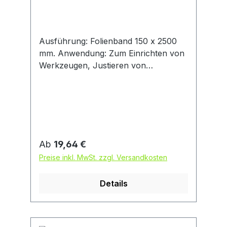
Ausführung: Folienband 150 x 2500
mm. Anwendung: Zum Einrichten von
Werkzeugen, Justieren von
Apparaten, Ausgleichen von
Toleranzen, Unterlegen von
Vorrichtungen, Einrichten von
Formen, Einstellen von Lagerspiel etc.
Hinweis: Die Kunststoffboxen lassen
sich zusammenfügen und stapeln.
Regulärer Preis:
Ab
19,64 €
Stahl, unlegiert.
Preise inkl. MwSt. zzgl. Versandkosten
Details