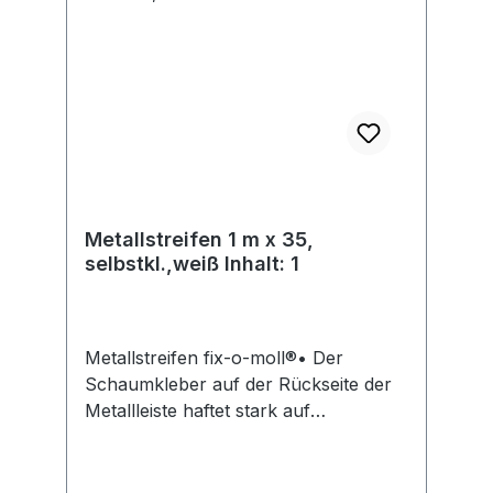
Metallstreifen 1 m x 35,
selbstkl.,weiß Inhalt: 1
Metallstreifen fix-o-moll®• Der
Schaumkleber auf der Rückseite der
Metallleiste haftet stark auf
verschiedenen Oberflächen und ist
nicht rückstandsfrei wieder ablösbar •
Wichtig: Der Klebstoff haftet nur bei