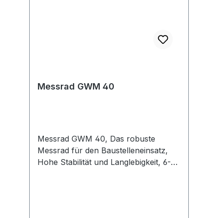
Messrad GWM 40
Messrad GWM 40, Das robuste
Messrad für den Baustelleneinsatz,
Hohe Stabilität und Langlebigkeit, 6-
stelliges Zählwerk, einfach auszulesen
und schlagresistent, Einfaches
Zurückstellen per Knopfdruck,
Schutztasche