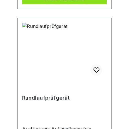
Bedienung für Links- und
Rechtshänder, verschiebbare
Messpinole, stufenlos
höhenverstellbarer Auflagetisch .
Anwendung: Einfach zu bedienendes
Messgerät für schnelle, präzise
Außenmessungen an
Werkstücken.Hersteller: Mahr GmbH,
Carl-Mahr-Str. 1, 37073 Göttingen,
DE, +49 551 7073 0, info@mahr.com
Rundlaufprüfgerät
Ausführung: Auflagefläche fein