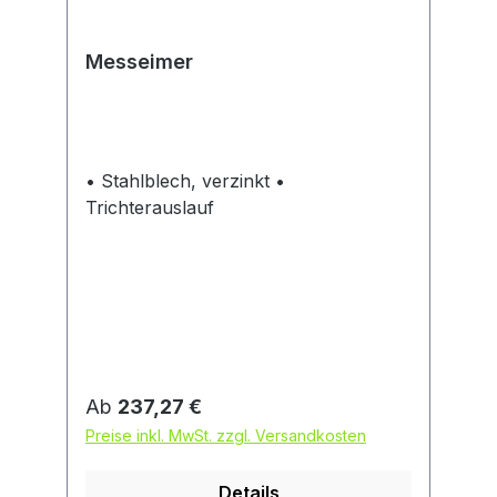
Messeimer
• Stahlblech, verzinkt •
Trichterauslauf
Regulärer Preis:
Ab
237,27 €
Preise inkl. MwSt. zzgl. Versandkosten
Details