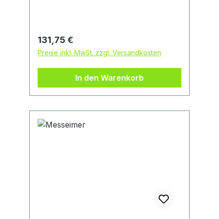
info@probst-handling.de
Regulärer Preis:
131,75 €
Preise inkl. MwSt. zzgl. Versandkosten
In den Warenkorb