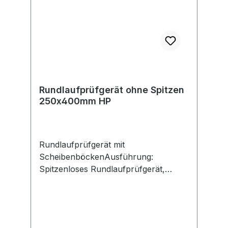
Rundlaufprüfgerät ohne Spitzen
250x400mm HP
Rundlaufprüfgerät mit
ScheibenböckenAusführung:
Spitzenloses Rundlaufprüfgerät,
Scheibenböcke auf der Grundplatte
verschiebbar. 1 Scheibenbock kann
zum Durchmesserausgleich 30 mm in
der Höhe verstellt werden. Hohe