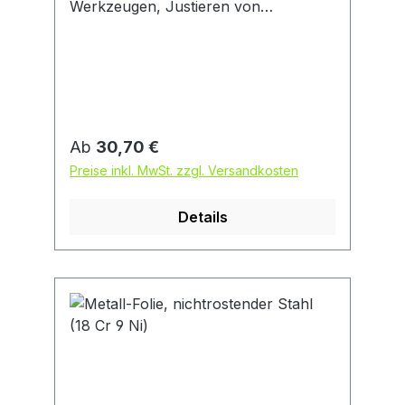
Werkzeugen, Justieren von
Apparaten, Ausgleichen von
Toleranzen, Unterlegen von
Vorrichtungen, Einrichten von
Formen, Einstellen von Lagerspiel etc.
Hinweis: Die Kunststoffboxen lassen
sich zusammenfügen und stapeln.
Regulärer Preis:
Ab
30,70 €
Messing (MS 63).
Preise inkl. MwSt. zzgl. Versandkosten
Details