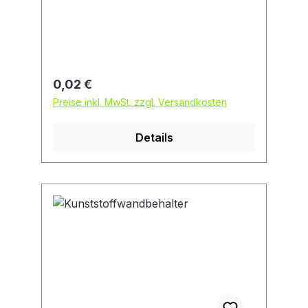
Lagergarnituren und
Stahlkugeleinsätzen. Arbeitshöhe ca.
900 mm.
Regulärer Preis:
0,02 €
Preise inkl. MwSt. zzgl. Versandkosten
Details