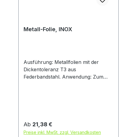
Metall-Folie, INOX
Ausführung: Metallfolien mit der
Dickentoleranz T3 aus
Federbandstahl. Anwendung: Zum
Einrichten von Werkzeugen und
Formen, Justieren von Geräten und
Apparaten, Ausgleichen von
Toleranzen, Unterlegen von
Vorrichtungen, Ausrichten von
Maschinen, Einstellen von Lagerspiel
Regulärer Preis:
Ab
21,38 €
etc. Hinweis: Der Werkstoff ist nach
Preise inkl. MwSt. zzgl. Versandkosten
Norm DIN 17222 (neu: DIN EN 10 132-