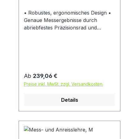
• Robustes, ergonomisches Design •
Genaue Messergebnisse durch
abriebfestes Präzisionsrad und
Präzisionszählwerk • Pistolengriff mit
integrierter Bremstaste
Regulärer Preis:
Ab
239,06 €
Preise inkl. MwSt. zzgl. Versandkosten
Details