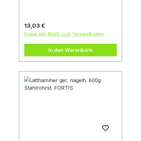
GmbH, EDE Platz 1, 42389 Wuppertal,
DE, +4920260960,
webkontakt@ede.de
Regulärer Preis:
13,03 €
Preise inkl. MwSt. zzgl. Versandkosten
In den Warenkorb