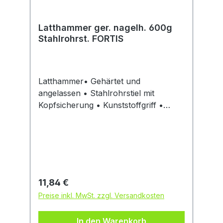
Latthammer ger. nagelh. 600g
Stahlrohrst. FORTIS
Latthammer• Gehärtet und
angelassen • Stahlrohrstiel mit
Kopfsicherung • Kunststoffgriff •
Nagelhalter • DIN 7239Hersteller:
Einkaufsbüro Deutscher Eisenhändler
GmbH, EDE Platz 1, 42389 Wuppertal,
DE, +4920260960,
webkontakt@ede.de
Regulärer Preis:
11,84 €
Preise inkl. MwSt. zzgl. Versandkosten
In den Warenkorb