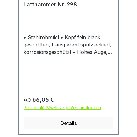
Latthammer Nr. 298
• Stahlrohrstiel • Kopf fein blank
geschliffen, transparent spritzlackiert,
korrosionsgeschützt • Hohes Auge,
lange Stielaufnahme im Hammerkopf
• Mit Kopfsicherung • Magnetischem
Nagelhalter • Kunststoffgriff • DIN
7239
Regulärer Preis:
Ab
66,06 €
Preise inkl. MwSt. zzgl. Versandkosten
Details