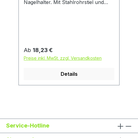
Nagelhalter. Mit Stahlrohrstiel und
Kunststoffgriffhülle. Nagelhalter ohne
Magnet.
Regulärer Preis:
Ab
18,23 €
Preise inkl. MwSt. zzgl. Versandkosten
Details
Service-Hotline