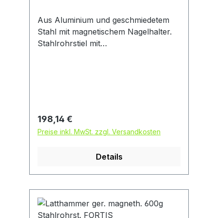
Aus Aluminium und geschmiedetem
Stahl mit magnetischem Nagelhalter.
Stahlrohrstiel mit
schwingungsdämpfendem 2-
Komponenten-Griff.
Regulärer Preis:
198,14 €
Preise inkl. MwSt. zzgl. Versandkosten
Details