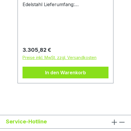
Edelstahl Lieferumfang:
Durchgangsblase, 5 m Befüllschlauch,
Sicherheitsventil,
SchwimmerschlauchHersteller: Härke
GmbH & Co KG, Alexanderstr.59-61,
42857 Remscheid, DE,
+492191980450, info@haerke.de
Regulärer Preis:
3.305,82 €
Preise inkl. MwSt. zzgl. Versandkosten
In den Warenkorb
Service-Hotline