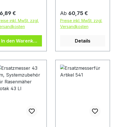
egulärer Preis:
Regulärer Preis:
6,89 €
Ab
60,75 €
reise inkl. MwSt. zzgl.
Preise inkl. MwSt. zzgl.
ersandkosten
Versandkosten
In den Warenkorb
Details