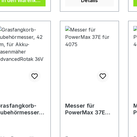
In den Warenkorb
Details
rasfangkorb-
Messer für
M
ubehörmesser,
PowerMax 37E
P
2 cm, für Akku-
für 4075
f
asenmäher
dvancedRotak