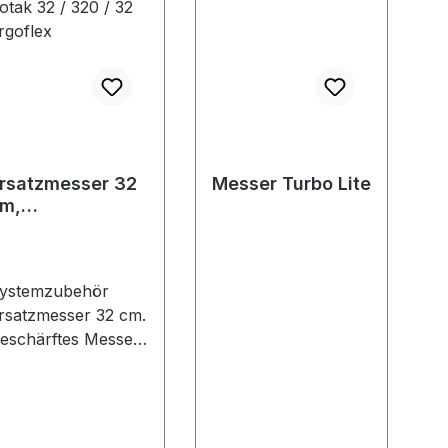
rsatzmesser 32
Messer Turbo Lite
m,
ystemzubehör
ür Rasenmäher
otak 32 / 320 /
ystemzubehör
2 Ergoflex
rsatzmesser 32 cm.
eschärftes Messer
ür Rasenmäher
otak 32/320/ 32
rgoflex.
artonschachtel