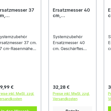
rsatzmesser 37
Ersatzmesser 40
E
m,
cm,
c
ystemzubehör
Systemzubehör
S
ür Rasenmäher
für Rasenmäher
f
otak 37
Rotak 40
R
ystemzubehör
Systemzubehör
S
rsatzmesser 37 cm.
Ersatzmesser 40
E
7 cm-Rasenmäher
cm. Geschärftes
c
PN 0 600 882
Messer für
M
7*), Ersatzmesser
Rasenmäher Rotak
R
F 016 800 272).
40. Mit LeafCollect-
4
artonschachtel
Funktion für
L
perfekte
f
Schnittgutsammlung.
S
egulärer Preis:
Regulärer Preis:
R
9,99 €
32,28 €
3
Kartonschachtel
K
reise inkl. MwSt. zzgl.
Preise inkl. MwSt. zzgl.
P
ersandkosten
Versandkosten
V