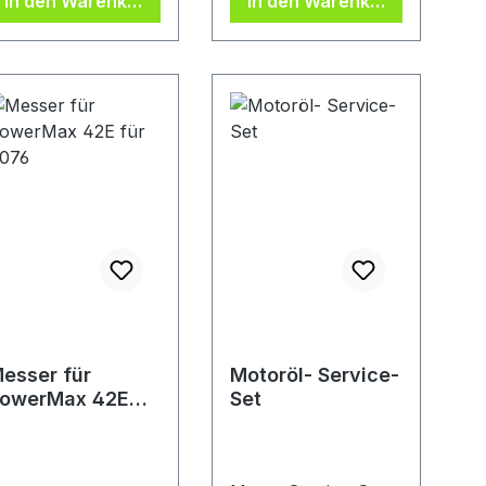
In den Warenkorb
In den Warenkorb
Beschaffung erfolgt
kurzfristig.
Abweichende
Lieferzeit. Beachten
Sie dieHersteller:
Gardena
Deutschland GmbH,
Hans-Lorenser-Str.
40, 89079 Ulm, DE,
+497314900,
verkauf@gardena.co
m
esser für
Motoröl- Service-
owerMax 42E
Set
ür 4076