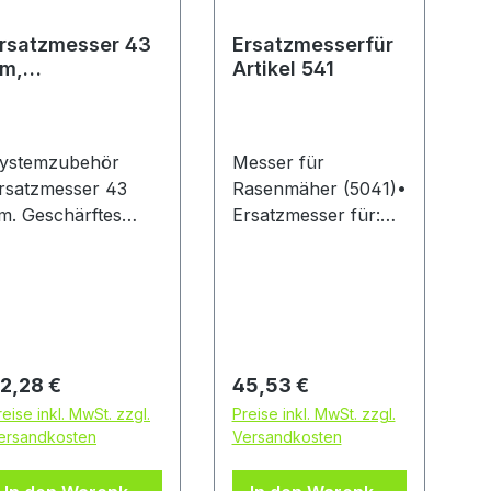
rsatzmesser 43
Ersatzmesserfür
m,
Artikel 541
ystemzubehör
ür Rasenmäher
otak 43 LI
ystemzubehör
Messer für
rsatzmesser 43
Rasenmäher (5041)•
m. Geschärftes
Ersatzmesser für:
esser für
GARDENA 05041-
asenmäher Rotak
20 Akku-
3 LI. Mit
Rasenmäher Set
eafCollect-Funktion
PowerMax™ Li-
ür perfekte
40/41 GARDENA
chnittgutsammlung.
05041-55 Akku-
egulärer Preis:
Regulärer Preis:
2,28 €
45,53 €
artonschachtel
Rasenmäher
reise inkl. MwSt. zzgl.
Preise inkl. MwSt. zzgl.
PowerMax™ Li-
ersandkosten
Versandkosten
40/41Hinweis: Kein
Lagerartikel!