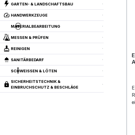
GARTEN- & LANDSCHAFTSBAU
HANDWERKZEUGE
MATERIALBEARBEITUNG
MESSEN & PRÜFEN
REINIGEN
E
SANITÄRBEDARF
A
4
SCHWEISSEN & LÖTEN
SICHERHEITSTECHNIK &
E
EINBRUCHSCHUTZ & BESCHLÄGE
R
e
e
s
R
g