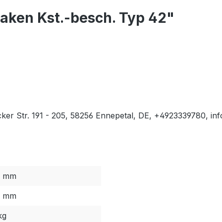
aken Kst.-besch. Typ 42"
er Str. 191 - 205, 58256 Ennepetal, DE, +4923339780, 
2 mm
0 mm
kg