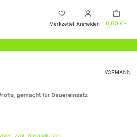
Du hast 0 Produkte auf dem M
0,00 €*
Merkzettel
Anmelden
VORMANN
Profis, gemacht für Dauereinsatz
eis:
. MwSt. zzgl. Versandkosten