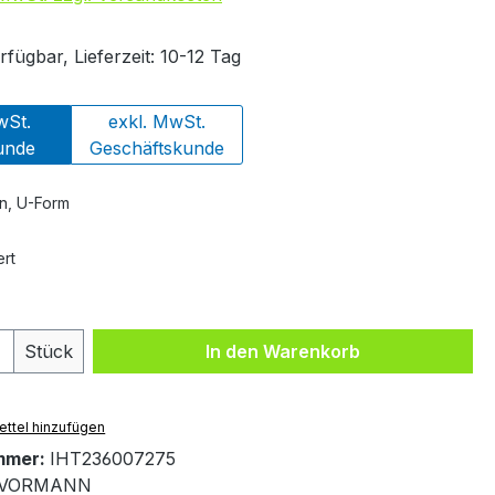
fügbar, Lieferzeit: 10-12 Tag
wSt.
exkl. MwSt.
unde
Geschäftskunde
, U-Form
rt
 Anzahl: Gib den gewünschten Wert ein 
Stück
In den Warenkorb
ttel hinzufügen
mmer:
IHT236007275
VORMANN