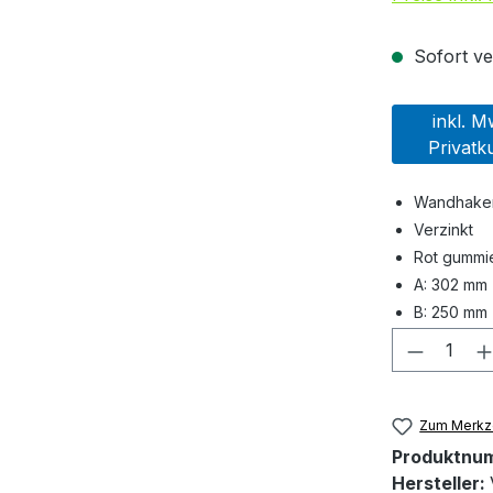
Sofort ver
inkl. M
Privatk
Wandhaken
Verzinkt
Rot gummie
A: 302 mm
B: 250 mm
Produkt
Zum Merkze
Produktnu
Hersteller: