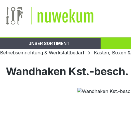
m Hauptinhalt springen
Zur Suche springen
Zur Hauptnavigation springen
UNSER SORTIMENT
Betriebseinrichtung & Werkstattbedarf
Kästen, Boxen &
Wandhaken Kst.-besch.
Bildergalerie überspringen