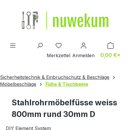
Zum Hauptinhalt springen
Du hast 0 Produkte auf dem M
0,00 €*
Merkzettel
Anmelden
Sicherheitstechnik & Einbruchschutz & Beschläge
Möbelbeschläge
Füße & Tischbeine
Stahlrohrmöbelfüsse weiss
800mm rund 30mm D
DIY Element System