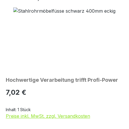
Bildergalerie überspringen
Hochwertige Verarbeitung trifft Profi-Power
Regulärer Preis:
7,02 €
Inhalt:
1 Stück
Preise inkl. MwSt. zzgl. Versandkosten