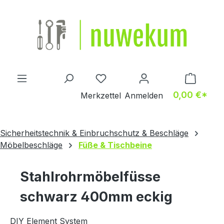
Zum Hauptinhalt springen
Du hast 0 Produkte auf dem M
0,00 €*
Merkzettel
Anmelden
Sicherheitstechnik & Einbruchschutz & Beschläge
Möbelbeschläge
Füße & Tischbeine
Stahlrohrmöbelfüsse
schwarz 400mm eckig
DIY Element System