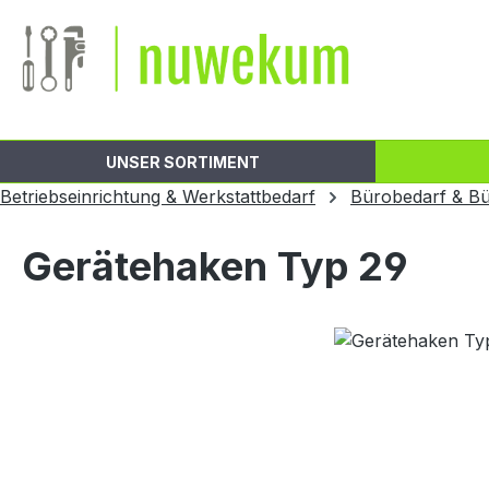
m Hauptinhalt springen
Zur Suche springen
Zur Hauptnavigation springen
UNSER SORTIMENT
Betriebseinrichtung & Werkstattbedarf
Bürobedarf & Bü
Gerätehaken Typ 29
Bildergalerie überspringen