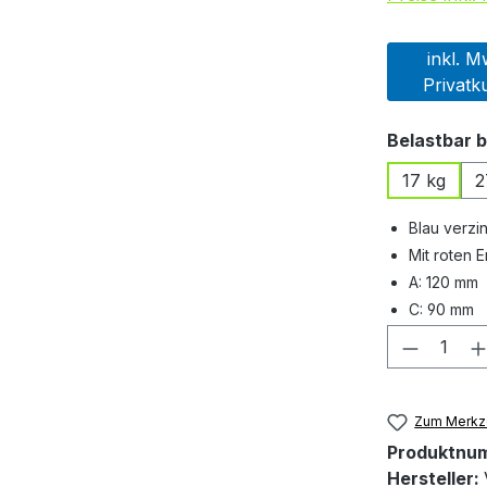
inkl. M
Privatk
Belastbar b
17 kg
2
Blau verzin
Mit roten
A: 120 mm
C: 90 mm
Produkt
Zum Merkze
Produktnu
Hersteller: