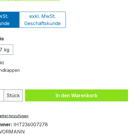
wSt.
exkl. MwSt.
unde
Geschäftskunde
auswählen
is
7 kg
kt
 Endkappen
 Anzahl: Gib den gewünschten Wert ein 
Stück
In den Warenkorb
ttel hinzufügen
mmer:
IHT236007278
VORMANN