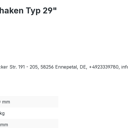
ehaken Typ 29"
er Str. 191 - 205, 58256 Ennepetal, DE, +4923339780, 
0 mm
kg
 mm