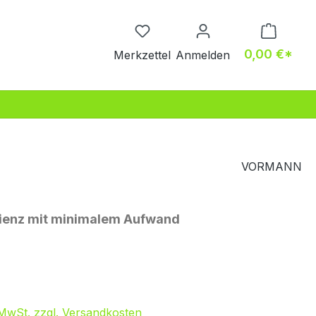
Du hast 0 Produkte auf dem M
0,00 €*
Merkzettel
Anmelden
VORMANN
zienz mit minimalem Aufwand
eis:
. MwSt. zzgl. Versandkosten