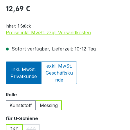
Regulärer Preis:
12,69 €
Inhalt:
1 Stück
Preise inkl. MwSt. zzgl. Versandkosten
Sofort verfügbar, Lieferzeit: 10-12 Tag
exkl. MwSt.
inkl. MwSt.
Geschäftsku
Privatkunde
nde
auswählen
Rolle
Kunststoff
Messing
auswählen
für U-Schiene
340
440