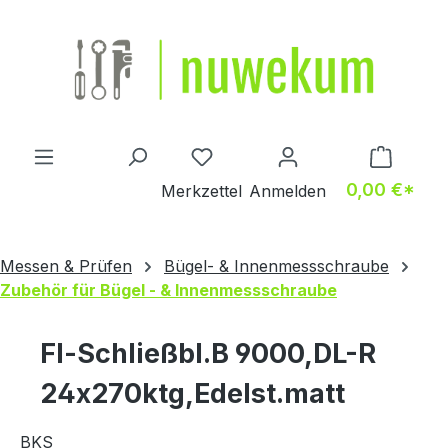
Zum Hauptinhalt springen
Du hast 0 Produkte auf dem M
0,00 €*
Merkzettel
Anmelden
Messen & Prüfen
Bügel- & Innenmessschraube
Zubehör für Bügel - & Innenmessschraube
Fl-Schließbl.B 9000,DL-R
24x270ktg,Edelst.matt
BKS